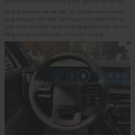
All New Santa Fe được trang bị ghế ngồi bọc da cao cấp
Vô lăng được bọc da cao cấp, tạo cảm giác mềm mại và
sang trọng khi cầm nắm. Tích hợp các nút điều khiển đa
chức năng, cho phép người lái dễ dàng điều khiển các tính
năng của xe mà không cần rời tay khỏi vô lăng.