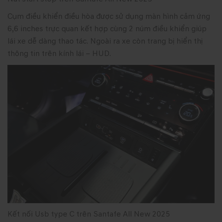
Cụm điều khiển điều hòa được sử dụng màn hình cảm ứng
6,6 inches trực quan kết hợp cùng 2 núm điều khiển giúp
lái xe dễ dàng thao tác. Ngoài ra xe còn trang bị hiển thị
thông tin trên kính lái – HUD.
Kết nối Usb type C trên Santafe All New 2025