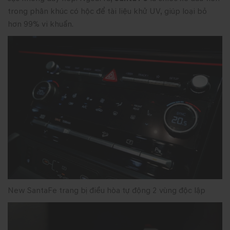
trong phân khúc có hộc để tài liệu khử UV, giúp loại bỏ
hơn 99% vi khuẩn.
New SantaFe trang bị điều hòa tự động 2 vùng độc lập