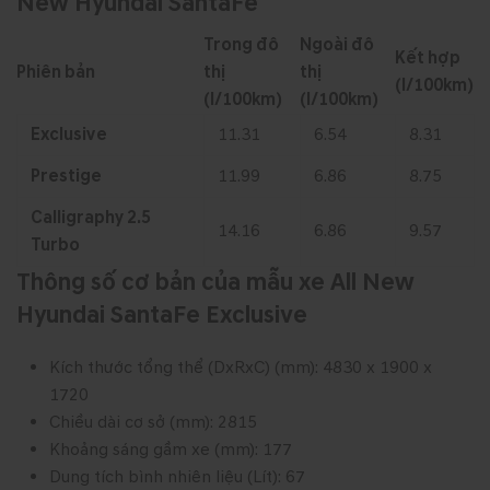
New Hyundai SantaFe
Trong đô
Ngoài đô
Kết hợp
Phiên bản
thị
thị
(l/100km)
(l/100km)
(l/100km)
Exclusive
11.31
6.54
8.31
Prestige
11.99
6.86
8.75
Calligraphy 2.5
14.16
6.86
9.57
Turbo
Thông số cơ bản của mẫu xe All New
Hyundai SantaFe Exclusive
Kích thước tổng thể (DxRxC) (mm): 4830 x 1900 x
1720
Chiều dài cơ sở (mm): 2815
Khoảng sáng gầm xe (mm): 177
Dung tích bình nhiên liệu (Lít): 67