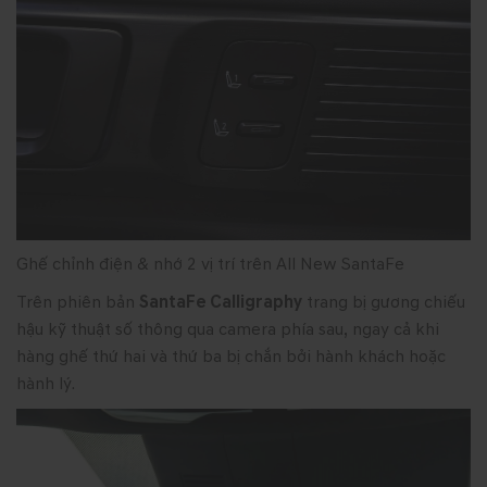
Ghế chỉnh điện & nhớ 2 vị trí trên All New SantaFe
Trên phiên bản
SantaFe Calligraphy
trang bị gương chiếu
hậu kỹ thuật số thông qua camera phía sau, ngay cả khi
hàng ghế thứ hai và thứ ba bị chắn bởi hành khách hoặc
hành lý.