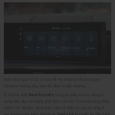
Màn hình giải trí 12.3 inch hỗ trợ Android Auto/Apple
Carplay không dây, bản đồ định vị dẫn đường
Ở thế hệ mới
New SantaFe
trang bị điều hòa tự động 2
vùng độc lập với hàng ghế thứ 2 và thứ 3 có khả năng điều
chỉnh tốc độ gió riêng biệt, cần số điện tử sau vô lăng &
sạc không dây kép. Ngoài ra,
Santa Fe
là chiếc xe đầu tiên