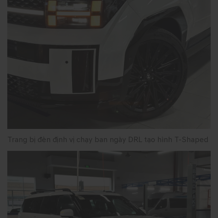
Trang bị đèn định vị chạy ban ngày DRL tạo hình T-Shaped