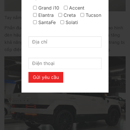
Grand i10
Accent
Elantra
Creta
Tucson
Tay nắm cửa cùng màu với thân xe
SantaFe
Solati
Phần đuôi xe tiếp tục sử dụng công nghệ LED với tạo hình
đèn hậu hình chữ H đồng bộ với cụm đèn trước, gia tăng
khả năng nhận diện khi di chuyển. Ngoài ra xe còn trang bị
cốp điện thông minh thường có ở các dòng xe sang.