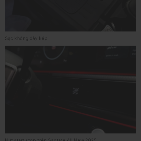
Sạc không dây kép
Nút start stop trên Santafe All New 2025