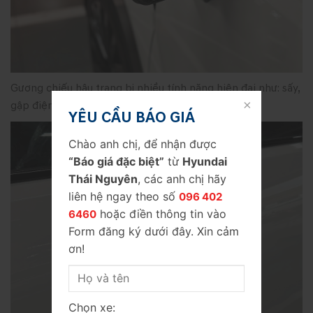
Gương chiếu hậu trang bị nhiều tính năng hiện đại như: sấy,
gập điện, chỉnh điện, đèn LED báo rẽ
YÊU CẦU BÁO GIÁ
Chào anh chị, để nhận được
“Báo giá đặc biệt”
từ
Hyundai
Thái Nguyên
, các anh chị hãy
liên hệ ngay theo số
096 402
hoặc điền thông tin vào
6460
Form đăng ký dưới đây. Xin cảm
ơn!
Chọn xe: