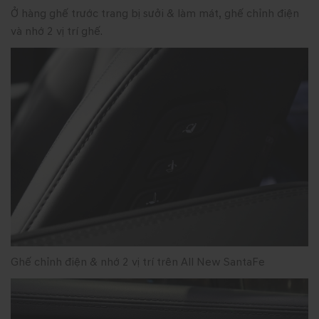
Ở hàng ghế trước trang bị sưởi & làm mát, ghế chỉnh điện
và nhớ 2 vị trí ghế.
Ghế chỉnh điện & nhớ 2 vị trí trên All New SantaFe