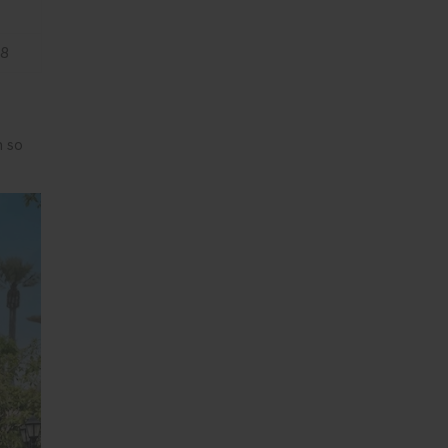
18
n so