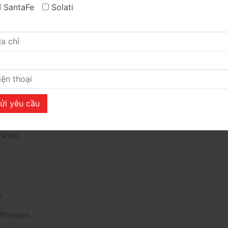
SantaFe
Solati
0 x 1790 x 1660
0
rtstream G1.5
7
/6300
/4500
D
Pherson