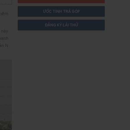
ƯỚC TÍNH TRẢ GÓP
 thêm
ĐĂNG KÝ LÁI THỬ
 này
thanh
ản N