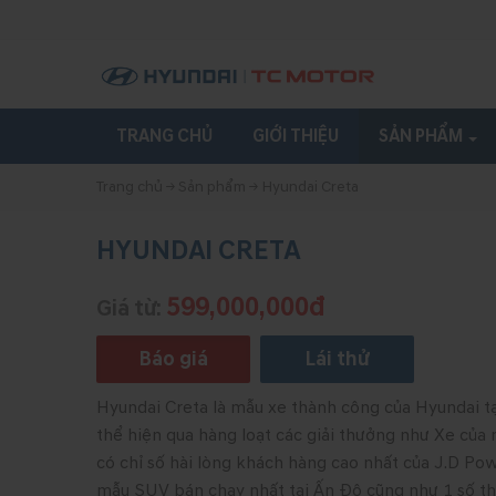
TRANG CHỦ
GIỚI THIỆU
SẢN PHẨM
Trang chủ
→
Sản phẩm
→
Hyundai Creta
HYUNDAI CRETA
599,000,000đ
Giá từ:
Báo giá
Lái thử
Hyundai Creta là mẫu xe thành công của Hyundai tạ
thể hiện qua hàng loạt các giải thưởng như Xe của 
có chỉ số hài lòng khách hàng cao nhất của J.D Pow
mẫu SUV bán chạy nhất tại Ấn Độ cũng như 1 số t