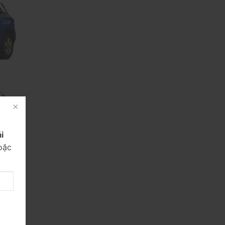
i
oặc