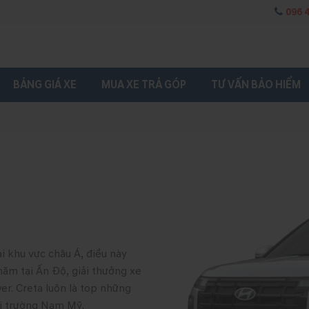
096 
BẢNG GIÁ XE
MUA XE TRẢ GÓP
TƯ VẤN BẢO HIỂM
i khu vực châu Á, điều này
năm tại Ấn Độ, giải thưởng xe
er. Creta luôn là top những
hị trường Nam Mỹ.