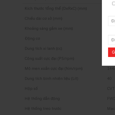
Kích thước tổng thể (DxRxC) (mm)
433
Chiều dài cơ sở (mm)
261
Khoảng sáng gầm xe (mm)
200
Động cơ
Sma
Dung tích xi lanh (cc)
149
Công suất cực đại (PS/rpm)
115
Mô men xoắn cực đại (Nm/rpm)
144
Dung tích bình nhiên liệu (Lít)
40
Hộp số
CVT
Hệ thống dẫn động
FW
Hệ thống treo trước
Mac