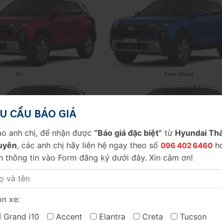
U CẦU BÁO GIÁ
o anh chị, để nhận được
“Báo giá đặc biệt”
từ
Hyundai Thá
uyên
, các anh chị hãy liên hệ ngay theo số
h
096 402 6460
n thông tin vào Form đăng ký dưới đây. Xin cảm ơn!
ám Kim loại, Xanh Dương
 2025
n xe:
Grand i10
Accent
Elantra
Creta
Tucson
Tiêu chuẩn
1.5 Đặc Biệt
1.5 Cao Cấp
1.5 N Line